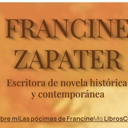
bre mí
Las pócimas de Francine
Mis
Libros
C