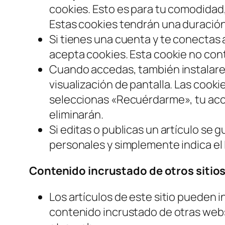
cookies. Esto es para tu comodidad,
Estas cookies tendrán una duración
Si tienes una cuenta y te conectas 
acepta cookies. Esta cookie no cont
Cuando accedas, también instalarem
visualización de pantalla. Las cooki
seleccionas «Recuérdarme», tu acce
eliminarán.
Si editas o publicas un artículo se 
personales y simplemente indica el 
Contenido incrustado de otros sitio
Los artículos de este sitio pueden i
contenido incrustado de otras webs