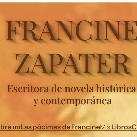
bre mí
Las pócimas de Francine
Mis
Libros
C