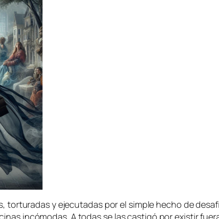
s, torturadas y ejecutadas por el simple hecho de desaf
as incómodas. A todas se las castigó por existir fuera 