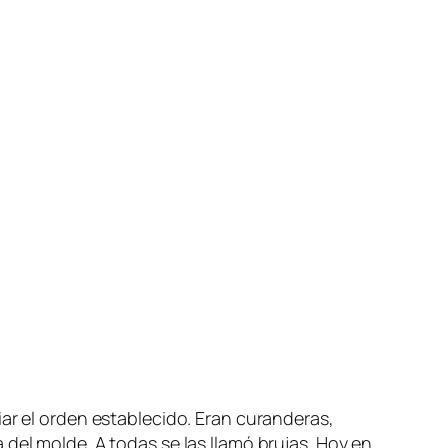
iar el orden establecido. Eran curanderas,
del molde. A todas se las llamó brujas. Hoy en