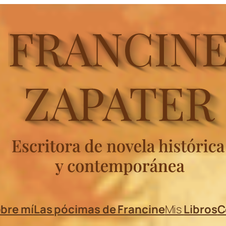
bre mí
Las pócimas de Francine
Mis
Libros
C